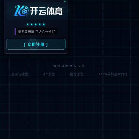
联系我们
佛山市顺德区J9直营中国家具有限公
司
广东省佛山市龙江镇325国道102号J9直营
中国家居总部
ai-kuaipai.com
1007884230@qq.com
全国销售热线
4001816818